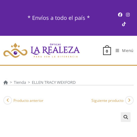
Ir
al
* Envíos a todo el país *
contenido
Menú
0
>
Tienda
>
ELLEN TRACY WEXFORD
Producto anterior
Siguiente producto