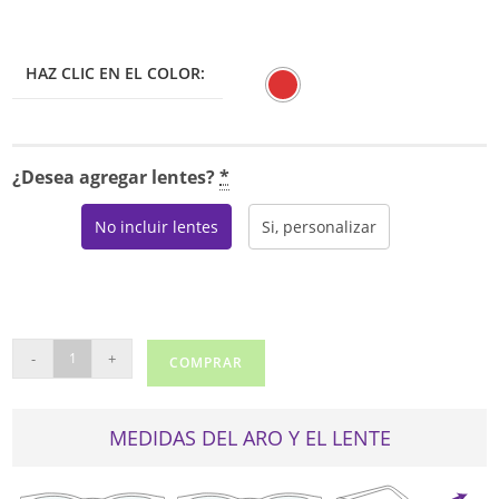
HAZ CLIC EN EL COLOR:
¿Desea agregar lentes?
*
No incluir lentes
Si, personalizar
ELLEN
-
+
COMPRAR
TRACY
WEXFORD
cantidad
MEDIDAS DEL ARO Y EL LENTE