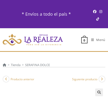
Ir
al
* Envíos a todo el país *
contenido
Menú
0
>
Tienda
>
SERAFINA DOLCE
Producto anterior
Siguiente producto