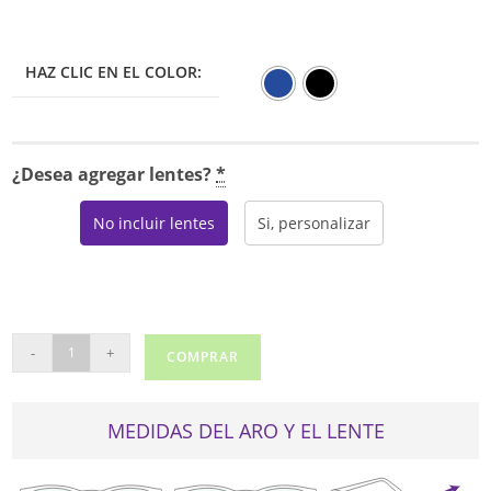
HAZ CLIC EN EL COLOR:
¿Desea agregar lentes?
*
No incluir lentes
Si, personalizar
SERAFINA
-
+
COMPRAR
DOLCE
cantidad
MEDIDAS DEL ARO Y EL LENTE