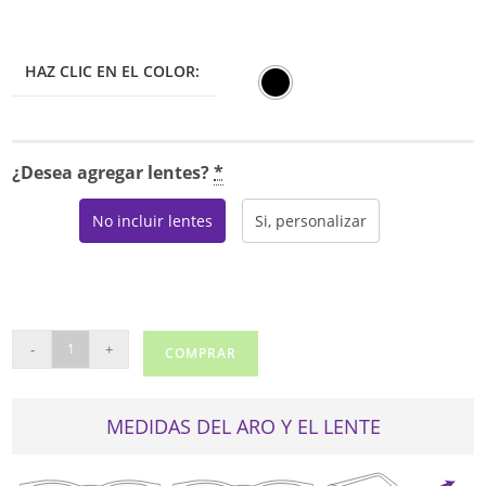
HAZ CLIC EN EL COLOR:
¿Desea agregar lentes?
*
No incluir lentes
Si, personalizar
SHAQ
-
+
COMPRAR
GEAR
105Z
cantidad
MEDIDAS DEL ARO Y EL LENTE