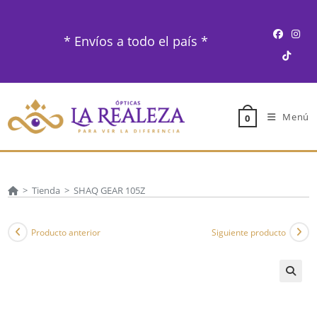
Ir
al
* Envíos a todo el país *
contenido
Menú
0
>
Tienda
>
SHAQ GEAR 105Z
Producto anterior
Siguiente producto