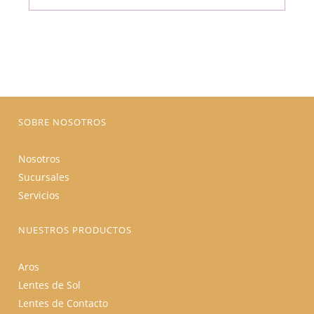
original
actual
múltiples
era:
es:
variantes.
$175.00.
$148.75.
Las
opciones
se
pueden
elegir
en
la
página
de
producto
SOBRE NOSOTROS
Nosotros
Sucursales
Servicios
NUESTROS PRODUCTOS
Aros
Lentes de Sol
Lentes de Contacto