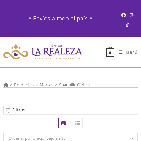
Ir
al
* Envíos a todo el país *
contenido
Menú
0
>
Productos
>
Marcas
>
Shaquille O'Neal
Filtros
Ordenar por precio: bajo a alto