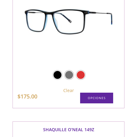
Clear
Este
$
175.00
OPCIONES
producto
tiene
múltiples
variantes.
Las
opciones
se
pueden
SHAQUILLE O’NEAL 149Z
elegir