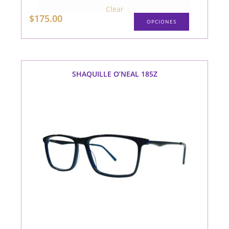
Clear
Este
$
175.00
OPCIONES
producto
tiene
múltiples
variantes.
Las
opciones
se
pueden
SHAQUILLE O’NEAL 185Z
elegir
en
la
página
de
producto