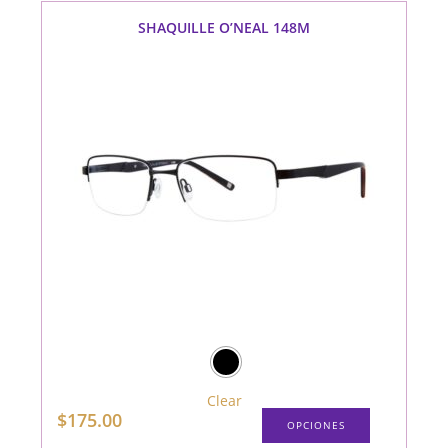
se
pueden
SHAQUILLE O’NEAL 148M
elegir
en
la
página
de
producto
Clear
Este
$
175.00
OPCIONES
producto
tiene