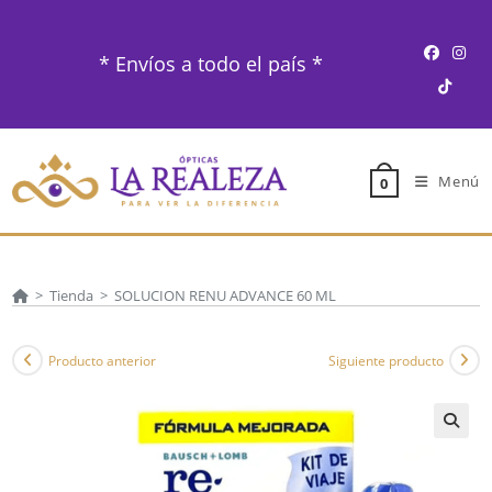
Ir
al
* Envíos a todo el país *
contenido
Menú
0
>
Tienda
>
SOLUCION RENU ADVANCE 60 ML
Producto anterior
Siguiente producto