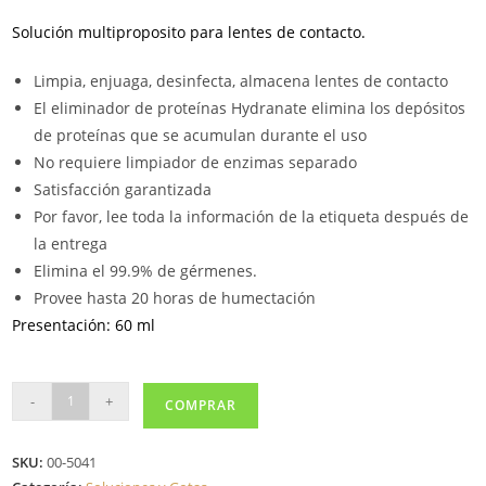
Solución multiproposito para lentes de contacto.
Limpia, enjuaga, desinfecta, almacena lentes de contacto
El eliminador de proteínas Hydranate elimina los depósitos
de proteínas que se acumulan durante el uso
No requiere limpiador de enzimas separado
Satisfacción garantizada
Por favor, lee toda la información de la etiqueta después de
la entrega
Elimina el 99.9% de gérmenes.
Provee hasta 20 horas de humectación
Presentación: 60 ml
SOLUCION
-
+
COMPRAR
RENU
ADVANCE
SKU:
00-5041
60