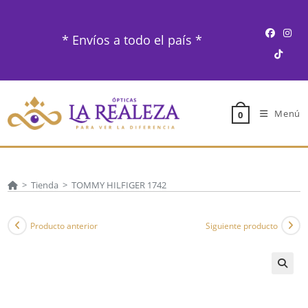
Ir
al
* Envíos a todo el país *
contenido
Menú
0
>
Tienda
>
TOMMY HILFIGER 1742
Producto anterior
Siguiente producto