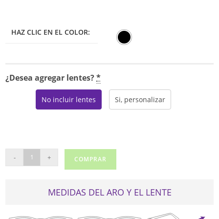
HAZ CLIC EN EL COLOR:
¿Desea agregar lentes?
*
No incluir lentes
Si, personalizar
TOMMY
-
+
COMPRAR
HILFIGER
1742
cantidad
MEDIDAS DEL ARO Y EL LENTE