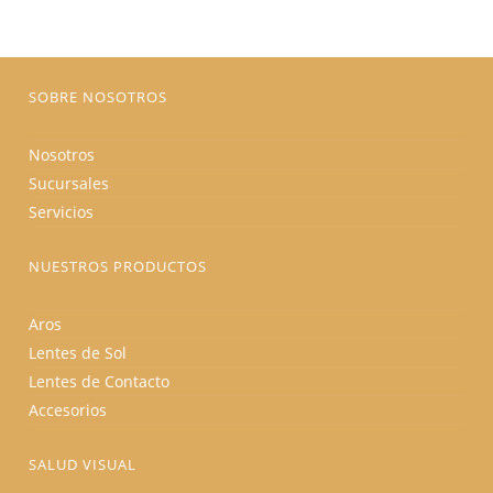
elegir
en
la
página
de
producto
SOBRE NOSOTROS
Nosotros
Sucursales
Servicios
NUESTROS PRODUCTOS
Aros
Lentes de Sol
Lentes de Contacto
Accesorios
SALUD VISUAL