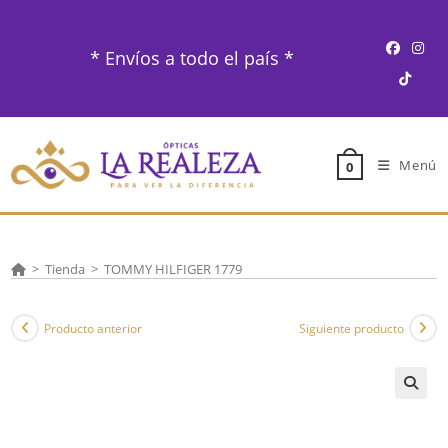
Ir
al
* Envíos a todo el país *
contenido
Menú
0
>
Tienda
>
TOMMY HILFIGER 1779
Producto anterior
Siguiente producto