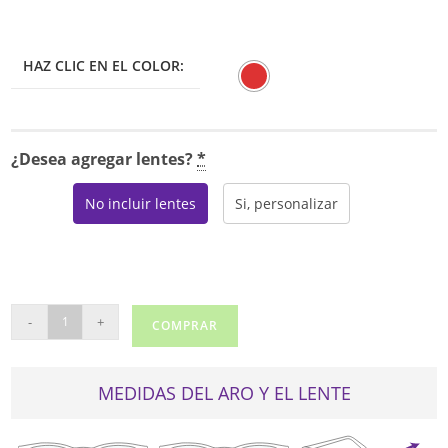
HAZ CLIC EN EL COLOR:
¿Desea agregar lentes?
*
No incluir lentes
Si, personalizar
TOMMY
-
+
COMPRAR
HILFIGER
1779
cantidad
MEDIDAS DEL ARO Y EL LENTE