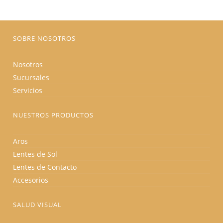
en
la
página
de
producto
SOBRE NOSOTROS
Nosotros
Sucursales
Servicios
NUESTROS PRODUCTOS
Aros
Lentes de Sol
Lentes de Contacto
Accesorios
SALUD VISUAL