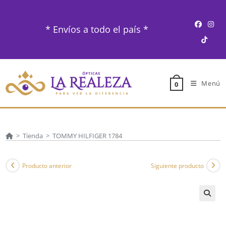
Ir
al
* Envíos a todo el país *
contenido
Menú
0
>
Tienda
>
TOMMY HILFIGER 1784
Producto anterior
Siguiente producto