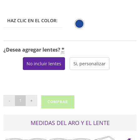
HAZ CLIC EN EL COLOR:
¿Desea agregar lentes?
*
No incluir lentes
Si, personalizar
TOMMY
-
+
COMPRAR
HILFIGER
1784
cantidad
MEDIDAS DEL ARO Y EL LENTE