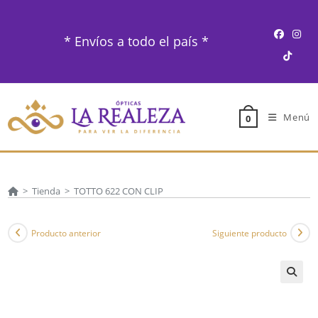
Ir
al
* Envíos a todo el país *
contenido
Menú
0
>
Tienda
>
TOTTO 622 CON CLIP
Producto anterior
Siguiente producto