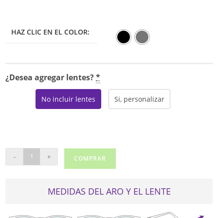
HAZ CLIC EN EL COLOR:
¿Desea agregar lentes?
*
No incluir lentes
Si, personalizar
TOTTO
-
+
COMPRAR
622
CON
CLIP
MEDIDAS DEL ARO Y EL LENTE
cantidad