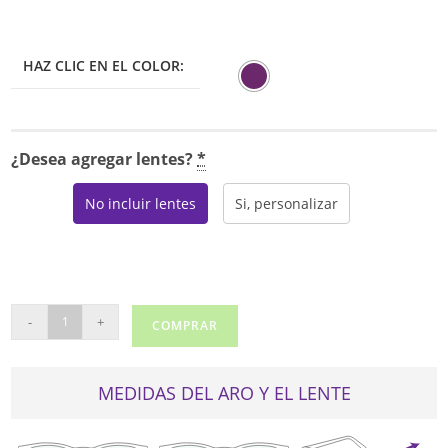
HAZ CLIC EN EL COLOR:
¿Desea agregar lentes?
*
No incluir lentes
Si, personalizar
TOTTO
-
+
COMPRAR
T330
cantidad
MEDIDAS DEL ARO Y EL LENTE