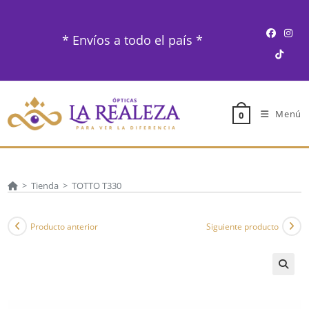
Ir
al
* Envíos a todo el país *
contenido
Menú
0
>
Tienda
>
TOTTO T330
Producto anterior
Siguiente producto