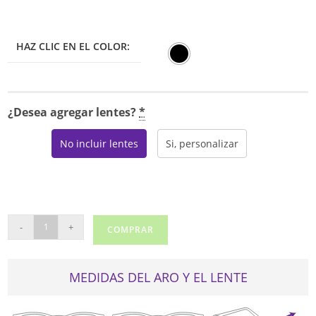
era:
es:
$325.00.
$276.25.
HAZ CLIC EN EL COLOR:
¿Desea agregar lentes?
*
No incluir lentes
Si, personalizar
TOUS
-
+
COMPRAR
VTO987
cantidad
MEDIDAS DEL ARO Y EL LENTE