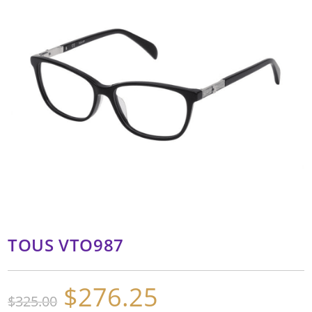
TOUS VTO987
$
276.25
El
El
$
325.00
precio
precio
original
actual