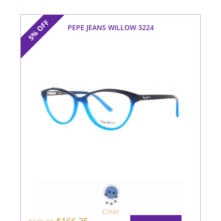
OFF
PEPE JEANS WILLOW 3224
5%
Clear
Este
El
El
$
166.25