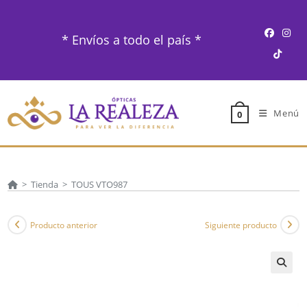
Ir
al
* Envíos a todo el país *
contenido
Menú
0
>
Tienda
>
TOUS VTO987
Producto anterior
Siguiente producto