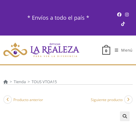
Ir
al
* Envíos a todo el país *
contenido
Menú
0
>
Tienda
>
TOUS VTOA15
Producto anterior
Siguiente producto