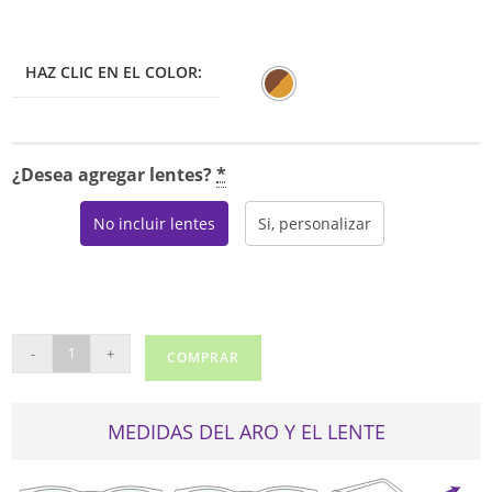
HAZ CLIC EN EL COLOR:
¿Desea agregar lentes?
*
No incluir lentes
Si, personalizar
TOUS
-
+
COMPRAR
VTOA15
cantidad
MEDIDAS DEL ARO Y EL LENTE