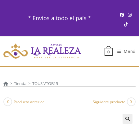
Ir
al
* Envíos a todo el país *
contenido
Menú
0
>
Tienda
>
TOUS VTOB15
Producto anterior
Siguiente producto