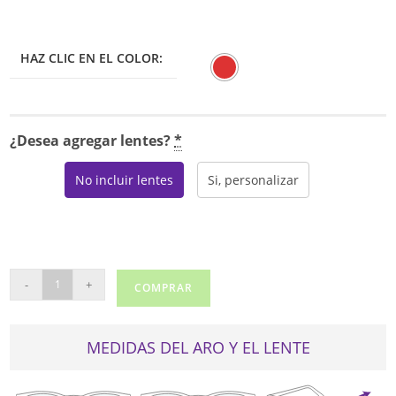
HAZ CLIC EN EL COLOR:
¿Desea agregar lentes?
*
No incluir lentes
Si, personalizar
TOUS
-
+
COMPRAR
VTOB15
cantidad
MEDIDAS DEL ARO Y EL LENTE