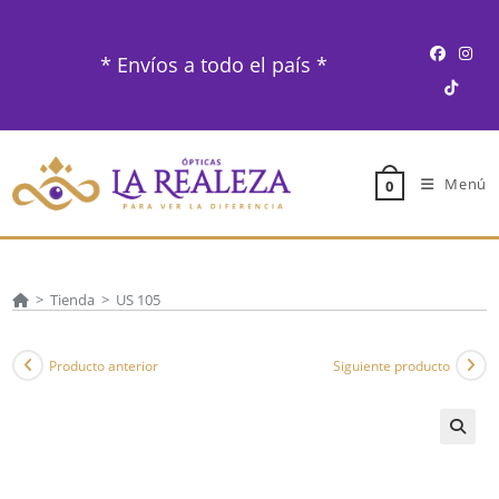
Ir
al
* Envíos a todo el país *
contenido
Menú
0
>
Tienda
>
US 105
Producto anterior
Siguiente producto