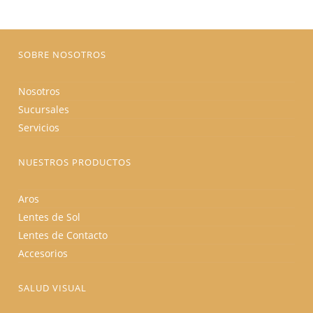
en
la
página
de
producto
SOBRE NOSOTROS
Nosotros
Sucursales
Servicios
NUESTROS PRODUCTOS
Aros
Lentes de Sol
Lentes de Contacto
Accesorios
SALUD VISUAL