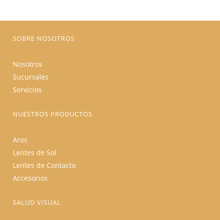
en
la
página
de
producto
SOBRE NOSOTROS
Nosotros
Sucursales
Servicios
NUESTROS PRODUCTOS
Aros
Lentes de Sol
Lentes de Contacto
Accesorios
SALUD VISUAL