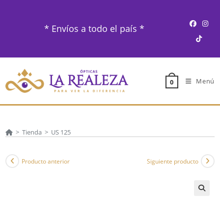
Ir
al
* Envíos a todo el país *
contenido
Menú
0
>
Tienda
>
US 125
Producto anterior
Siguiente producto