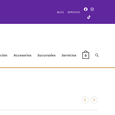
BLOG
SERVICIOS
Alternar
cción
Accesorios
Sucursales
Servicios
0
búsqueda
de
la