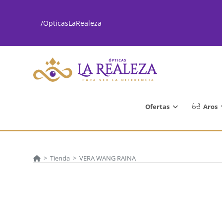
Ir
al
/OpticasLaRealeza
contenido
Ofertas
Aros
>
Tienda
>
VERA WANG RAINA