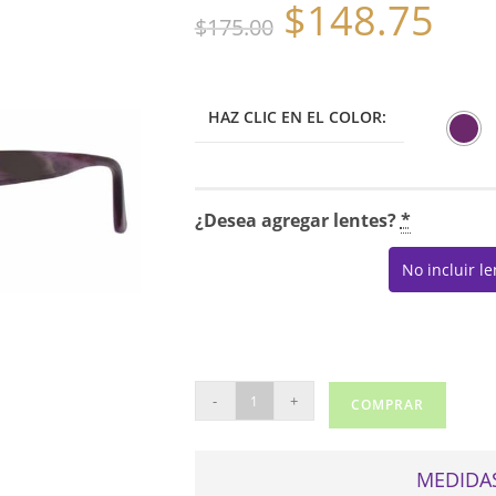
$
148.75
El
El
$
175.00
precio
precio
original
actual
era:
es:
$175.00.
$148.75.
HAZ CLIC EN EL COLOR:
¿Desea agregar lentes?
*
No incluir l
VERA
-
+
COMPRAR
WANG
RAINA
cantidad
MEDIDAS