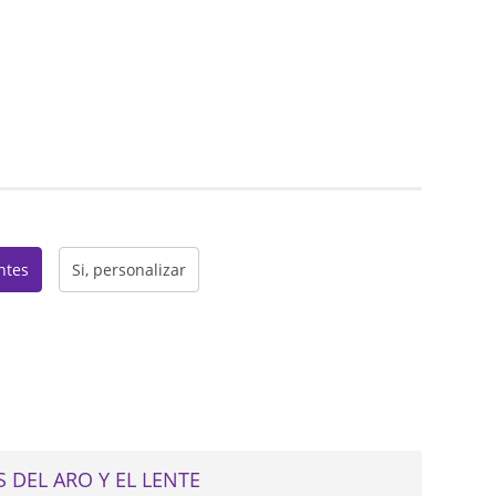
web
entes
Si, personalizar
 DEL ARO Y EL LENTE