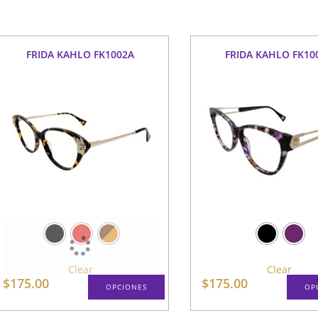
FRIDA KAHLO FK1002A
FRIDA KAHLO FK10
Clear
Clear
$
175.00
$
175.00
OPCIONES
OP
Este
producto