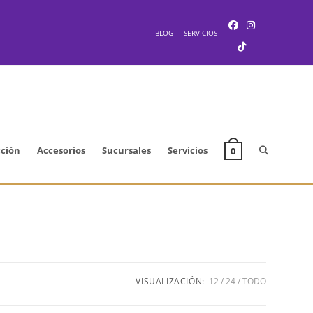
BLOG
SERVICIOS
Alternar
cción
Accesorios
Sucursales
Servicios
0
búsqueda
de
VISUALIZACIÓN:
12
24
TODO
la