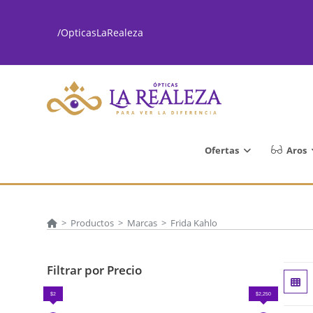
Ir
al
/OpticasLaRealeza
contenido
Ofertas
Aros
>
Productos
>
Marcas
>
Frida Kahlo
Filtrar por Precio
$2
$2,250