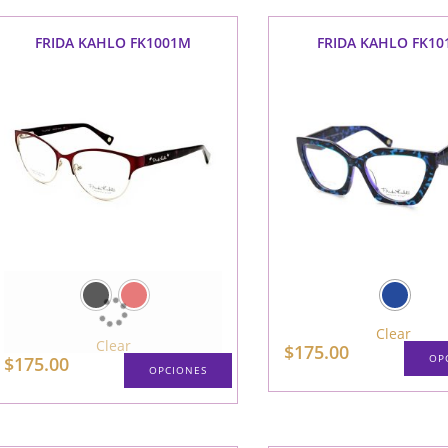
múltiples
variantes.
Las
FRIDA KAHLO FK1001M
FRIDA KAHLO FK10
opciones
se
pueden
elegir
en
la
página
de
producto
Clear
Clear
$
175.00
OP
$
175.00
OPCIONES
Este
producto
tiene
múltiples