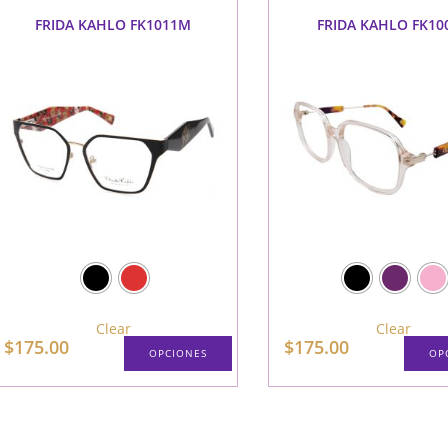
variantes.
Las
FRIDA KAHLO FK1011M
FRIDA KAHLO FK10
opciones
se
pueden
elegir
en
la
página
de
producto
Clear
Clear
$
175.00
$
175.00
OPCIONES
OP
Este
producto
tiene
múltiples
variantes.
Las