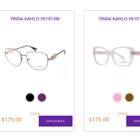
tiene
múltiples
variantes.
Las
FRIDA KAHLO FK1013M
FRIDA KAHLO FK10
opciones
se
pueden
elegir
en
la
página
de
producto
Clear
Clear
$
175.00
$
175.00
OPCIONES
OP
Este
producto
tiene