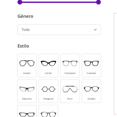
Género
Todo
Estilo
Aviador
Cat Eye
Clubmaster
Cuadrado
Deportivo
Hexagonal
Otros
Ovalado