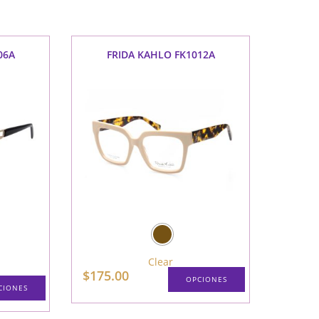
web
06A
FRIDA KAHLO FK1012A
Clear
$
175.00
OPCIONES
CIONES
Este
Este
producto
producto
tiene