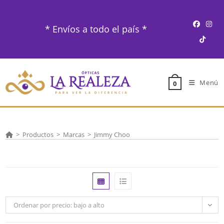
Ir
al
* Envíos a todo el país *
contenido
Menú
0
>
Productos
>
Marcas
>
Jimmy Choo
Ordenar por precio: bajo a alto