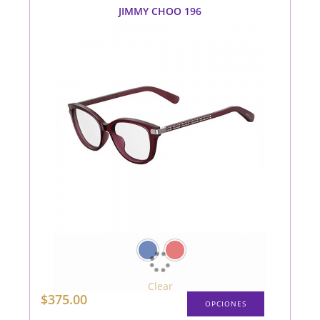
pueden
JIMMY CHOO 196
elegir
en
la
página
de
producto
Clear
Este
$
375.00
OPCIONES
producto
tiene