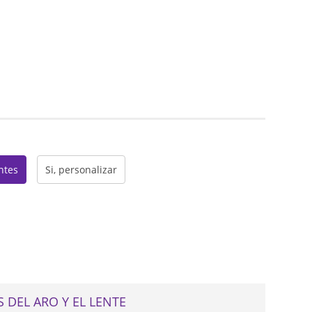
web
entes
Si, personalizar
 DEL ARO Y EL LENTE