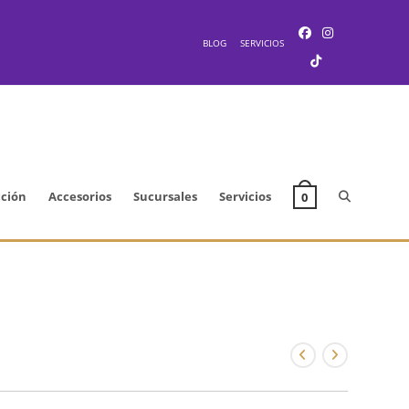
BLOG
SERVICIOS
Alternar
cción
Accesorios
Sucursales
Servicios
0
búsqueda
de
la