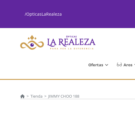
Ir
al
/OpticasLaRealeza
contenido
Ofertas
Aros
>
Tienda
>
JIMMY CHOO 188