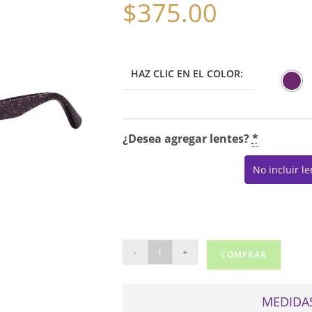
$
375.00
HAZ CLIC EN EL COLOR:
¿Desea agregar lentes?
*
No incluir l
JIMMY
-
+
COMPRAR
CHOO
188
cantidad
MEDIDAS