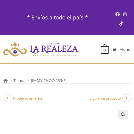
Ir
al
* Envíos a todo el país *
contenido
Menú
0
>
Tienda
>
JIMMY CHOO 235/F
Producto anterior
Siguiente producto