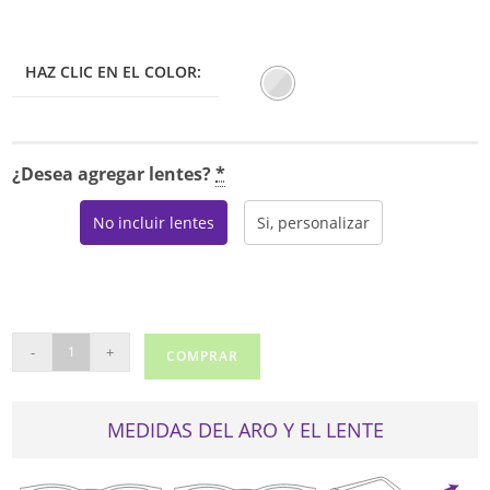
HAZ CLIC EN EL COLOR:
¿Desea agregar lentes?
*
No incluir lentes
Si, personalizar
JIMMY
-
+
COMPRAR
CHOO
235/F
cantidad
MEDIDAS DEL ARO Y EL LENTE