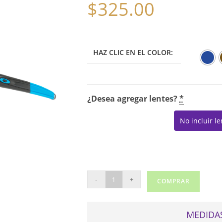
$
325.00
HAZ CLIC EN EL COLOR:
¿Desea agregar lentes?
*
No incluir l
OAKLEY
-
+
COMPRAR
8037
cantidad
MEDIDAS