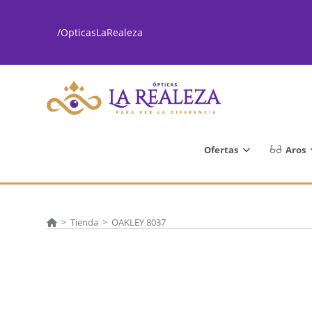
Ir
al
/OpticasLaRealeza
contenido
Ofertas
Aros
>
Tienda
>
OAKLEY 8037