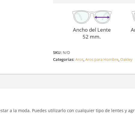
Ancho del Lente
A
52 mm.
SKU:
N/D
Categorías:
Aros
,
Aros para Hombre
,
Oakley
y estar a la moda. Puedes utilizarlo con cualquier tipo de lentes y a