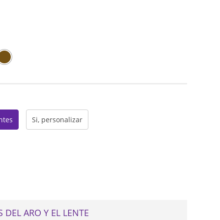
web
entes
Si, personalizar
 DEL ARO Y EL LENTE