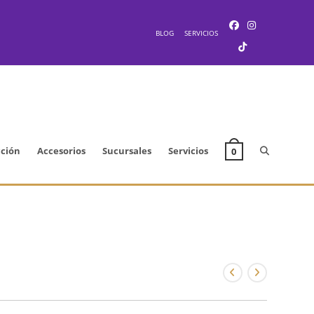
BLOG
SERVICIOS
Alternar
cción
Accesorios
Sucursales
Servicios
0
búsqueda
de
la