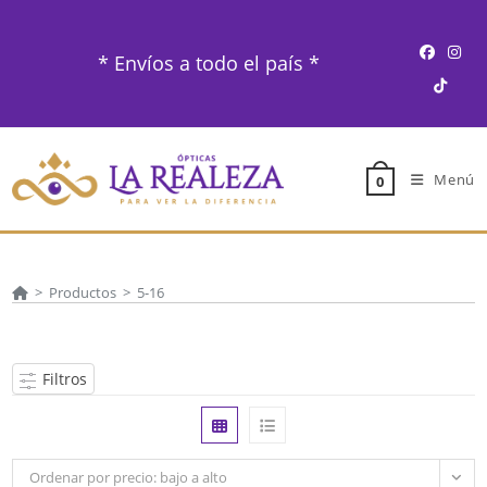
Ir
al
* Envíos a todo el país *
contenido
Menú
0
>
Productos
>
5-16
Filtros
Ordenar por precio: bajo a alto