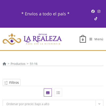
Ir
al
* Envíos a todo el país *
contenido
Menú
0
>
Productos
>
51-16
Filtros
Ordenar por precio: bajo a alto