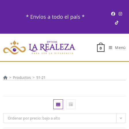
Ir
al
* Envíos a todo el país *
contenido
Menú
0
>
Productos
>
51-21
Ordenar por precio: bajo a alto