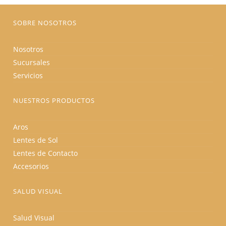
en
la
página
SOBRE NOSOTROS
de
producto
Nosotros
Sucursales
Servicios
NUESTROS PRODUCTOS
Aros
Lentes de Sol
Lentes de Contacto
Accesorios
SALUD VISUAL
Salud Visual