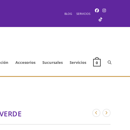
BLOG
SERVICIOS
Alternar
cción
Accesorios
Sucursales
Servicios
0
búsqueda
de
 VERDE
la