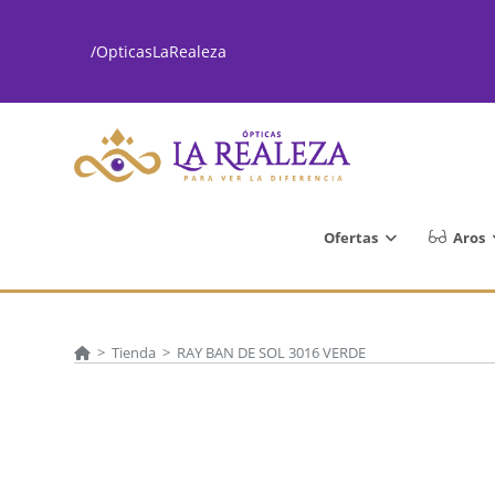
Ir
al
/OpticasLaRealeza
contenido
Ofertas
Aros
>
Tienda
>
RAY BAN DE SOL 3016 VERDE