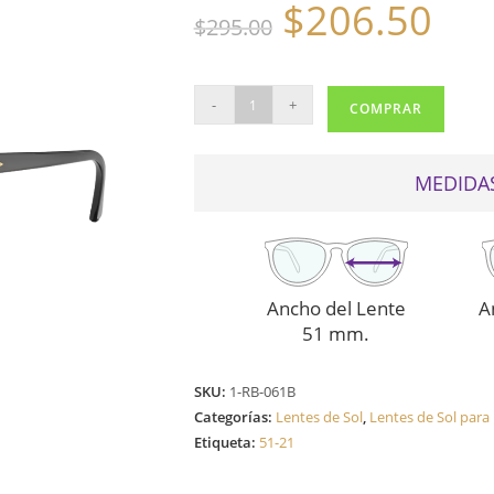
$
206.50
El
El
$
295.00
precio
precio
original
actual
era:
es:
$295.00.
$206.50.
RAY
-
+
COMPRAR
BAN
DE
SOL
MEDIDAS
3016
VERDE
cantidad
Ancho del Lente
A
51 mm.
SKU:
1-RB-061B
Categorías:
Lentes de Sol
,
Lentes de Sol par
Etiqueta:
51-21