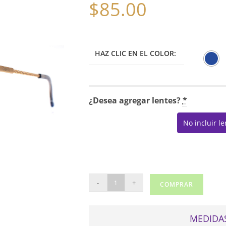
$
85.00
HAZ CLIC EN EL COLOR:
¿Desea agregar lentes?
*
No incluir l
GIORDI
-
+
COMPRAR
075
cantidad
MEDIDAS