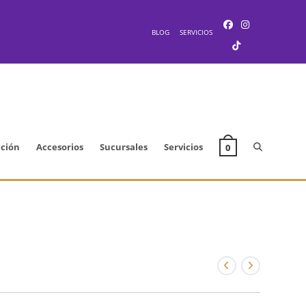
BLOG
SERVICIOS
Alternar
cción
Accesorios
Sucursales
Servicios
0
búsqueda
de
la