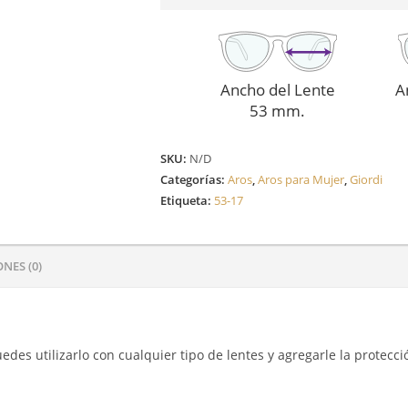
Ancho del Lente
A
53 mm.
SKU:
N/D
Categorías:
Aros
,
Aros para Mujer
,
Giordi
Etiqueta:
53-17
NES (0)
edes utilizarlo con cualquier tipo de lentes y agregarle la protecci