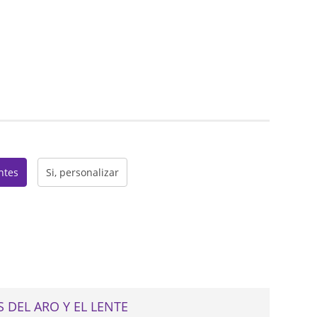
web
entes
Si, personalizar
 DEL ARO Y EL LENTE