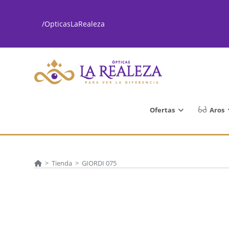
Ir
al
/OpticasLaRealeza
contenido
Ofertas
Aros
>
Tienda
>
GIORDI 075