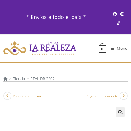
Ir
al
* Envíos a todo el país *
contenido
Menú
0
>
Tienda
>
REAL DR-2202
Producto anterior
Siguiente producto