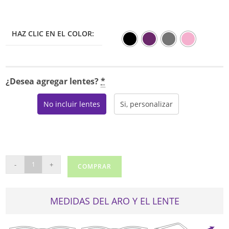
HAZ CLIC EN EL COLOR:
¿Desea agregar lentes?
*
No incluir lentes
Si, personalizar
REAL
-
+
COMPRAR
DR-
2202
cantidad
MEDIDAS DEL ARO Y EL LENTE