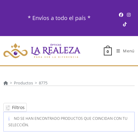
Ir
al
* Envíos a todo el país *
contenido
Menú
0
>
Productos
>
8775
Filtros
NO SE HAN ENCONTRADO PRODUCTOS QUE COINCIDAN CON TU
SELECCIÓN.