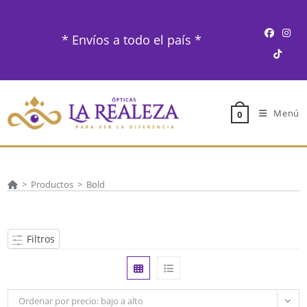
Ir
al
* Envíos a todo el país *
contenido
Menú
0
>
Productos
>
Bold
Filtros
Ordenar por precio: bajo a alto