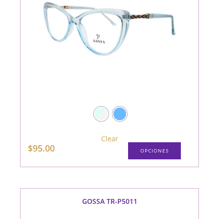
Clear
Este
$
95.00
OPCIONES
producto
tiene
múltiples
variantes.
Las
opciones
se
pueden
GOSSA TR-P5011
elegir
en