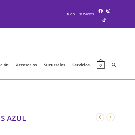
BLOG
SERVICIOS
Alternar
cción
Accesorios
Sucursales
Servicios
0
búsqueda
de
6S AZUL
la