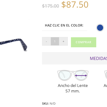
$
87.50
El
El
$
175.00
precio
precio
original
actual
era:
es:
$175.00.
$87.50.
HAZ CLIC EN EL COLOR:
NINE
-
+
COMPRAR
WEST
DE
SOL
MEDIDAS
636S
AZUL
cantidad
Ancho del Lente
A
57 mm.
SKU:
N/D