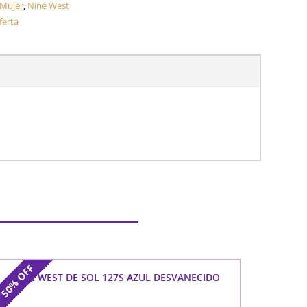
 Mujer
,
Nine West
ferta
OFF
NINE WEST DE SOL 127S AZUL DESVANECIDO
50%