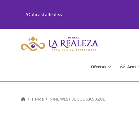
Ir
al
/OpticasLaRealeza
contenido
Ofertas
Aros
>
Tienda
>
NINE WEST DE SOL 636S AZUL