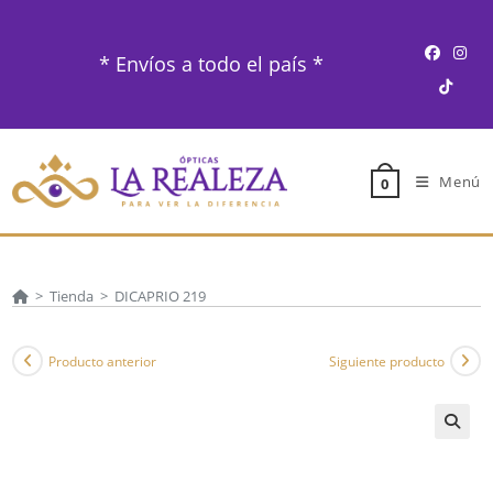
Ir
al
* Envíos a todo el país *
contenido
Menú
0
>
Tienda
>
DICAPRIO 219
Producto anterior
Siguiente producto