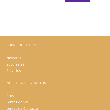
tiene
original
actual
múltiples
era:
es:
variantes.
$150.00.
$127.50.
Las
opciones
se
pueden
elegir
en
la
página
de
producto
SOBRE NOSOTROS
Nosotros
Sucursales
Servicios
NUESTROS PRODUCTOS
Aros
Lentes de Sol
Lentes de Contacto