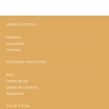
pueden
elegir
en
la
página
de
producto
SOBRE NOSOTROS
Nosotros
Sucursales
Servicios
NUESTROS PRODUCTOS
Aros
Lentes de Sol
Lentes de Contacto
Accesorios
SALUD VISUAL