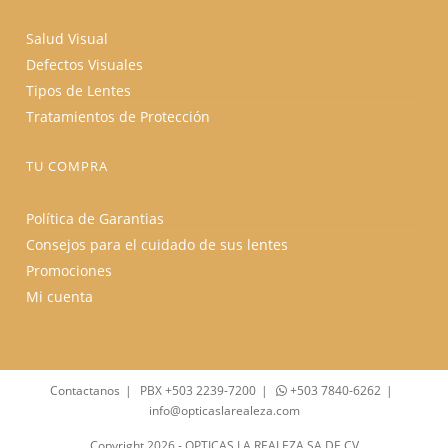
Salud Visual
Defectos Visuales
Tipos de Lentes
Tratamientos de Protección
TU COMPRA
Política de Garantias
Consejos para el cuidado de sus lentes
Promociones
Mi cuenta
Contactanos
PBX +503 2239-7200
+503 7840-6262
info@opticaslarealeza.com
Copyright 2026 - OPTICAS LA REALEZA SA DE CV