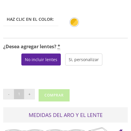
era:
es:
$250.00.
$212.50.
HAZ CLIC EN EL COLOR:
¿Desea agregar lentes?
*
No incluir lentes
Si, personalizar
AGO
-
+
COMPRAR
AT701
cantidad
MEDIDAS DEL ARO Y EL LENTE