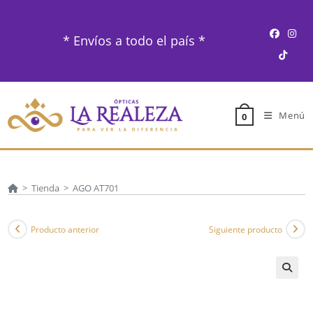
Ir
al
* Envíos a todo el país *
contenido
Menú
0
>
Tienda
>
AGO AT701
Producto anterior
Siguiente producto