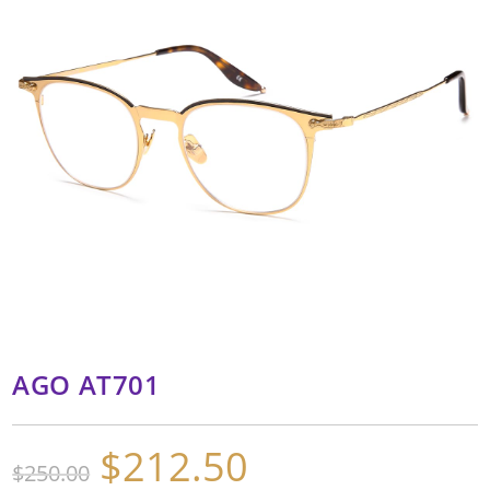
AGO AT701
$
212.50
El
El
$
250.00
precio
precio
original
actual