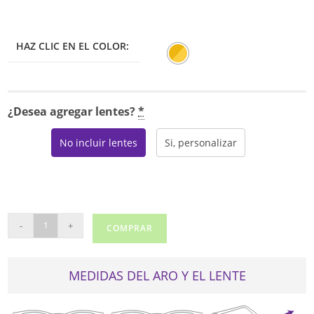
HAZ CLIC EN EL COLOR:
¿Desea agregar lentes?
*
No incluir lentes
Si, personalizar
ANA
-
+
COMPRAR
HICKMANN
1037
cantidad
MEDIDAS DEL ARO Y EL LENTE