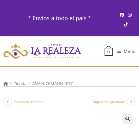
Ir
al
* Envíos a todo el país *
contenido
Menú
0
>
Tienda
>
ANA HICKMANN 1037
Producto anterior
Siguiente producto