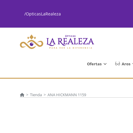
Ir
al
/OpticasLaRealeza
contenido
Ofertas
Aros
>
Tienda
>
ANA HICKMANN 1159