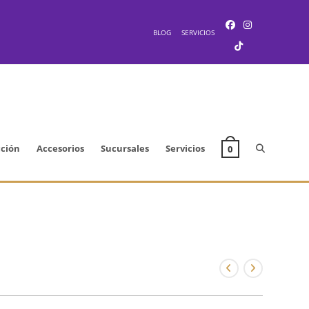
BLOG
SERVICIOS
Alternar
cción
Accesorios
Sucursales
Servicios
0
búsqueda
de
la