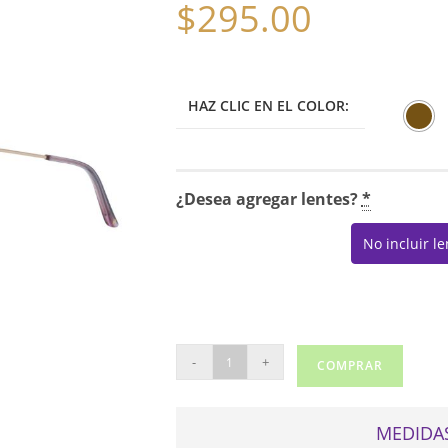
$
295.00
HAZ CLIC EN EL COLOR:
¿Desea agregar lentes?
*
No incluir l
ANA
-
+
COMPRAR
HICKMANN
1159
cantidad
MEDIDAS