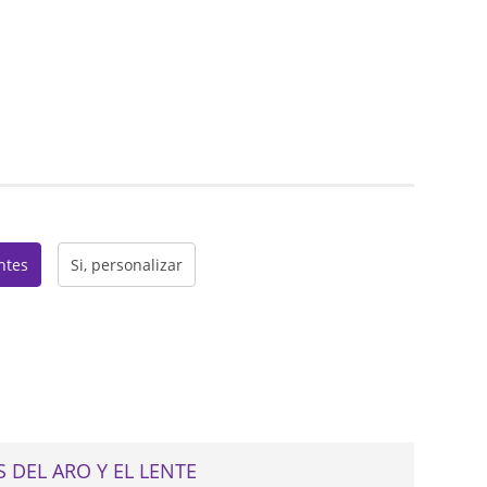
web
entes
Si, personalizar
 DEL ARO Y EL LENTE