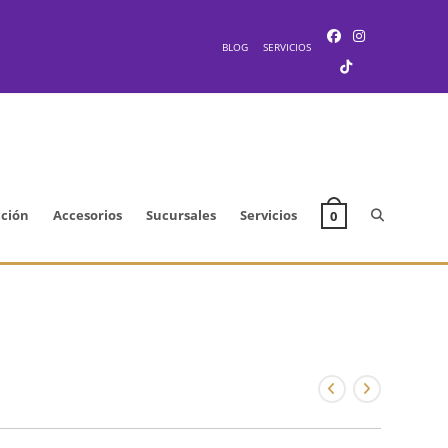
BLOG
SERVICIOS
Alternar
cción
Accesorios
Sucursales
Servicios
0
búsqueda
de
la