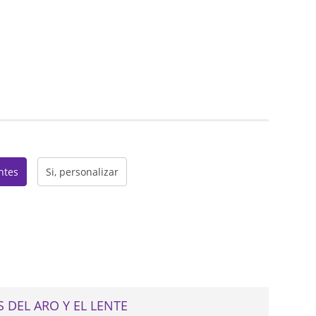
web
entes
Si, personalizar
 DEL ARO Y EL LENTE