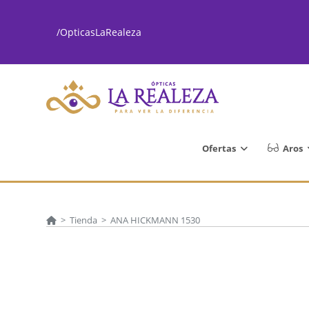
Ir
al
/OpticasLaRealeza
contenido
Ofertas
Aros
>
Tienda
>
ANA HICKMANN 1530