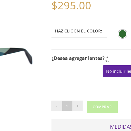
$
295.00
HAZ CLIC EN EL COLOR:
¿Desea agregar lentes?
*
No incluir l
ANA
-
+
COMPRAR
HICKMANN
1530
cantidad
MEDIDAS