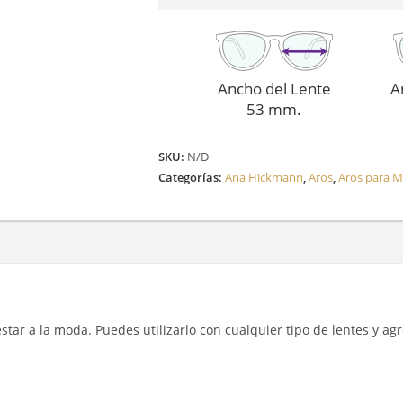
Ancho del Lente
A
53 mm.
SKU:
N/D
Categorías:
Ana Hickmann
,
Aros
,
Aros para M
y estar a la moda. Puedes utilizarlo con cualquier tipo de lentes y a