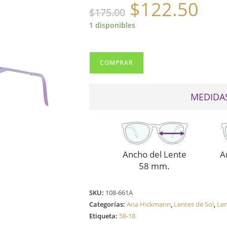
$
122.50
El
El
$
175.00
precio
precio
original
actual
era:
es:
1 disponibles
$175.00.
$122.50.
ANA
COMPRAR
HICKMANN
3065T
MORADO
MEDIDAS
cantidad
Ancho del Lente
A
58 mm.
SKU:
108-661A
Categorías:
Ana Hickmann
,
Lentes de Sol
,
Len
Etiqueta:
58-18