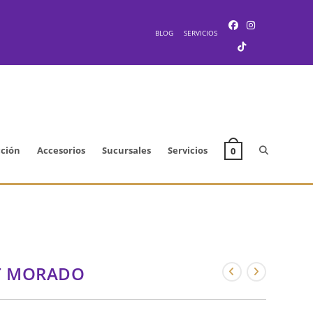
BLOG
SERVICIOS
Alternar
cción
Accesorios
Sucursales
Servicios
0
búsqueda
de
T MORADO
la