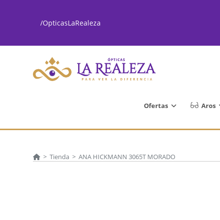
Ir
al
/OpticasLaRealeza
contenido
Ofertas
Aros
>
Tienda
>
ANA HICKMANN 3065T MORADO