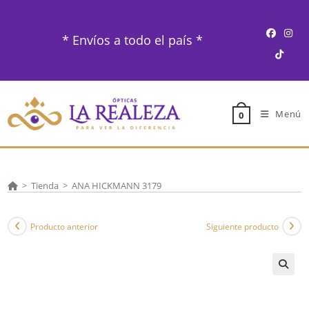
Ir
al
* Envíos a todo el país *
contenido
Menú
0
>
Tienda
>
ANA HICKMANN 3179
Producto anterior
Siguiente producto