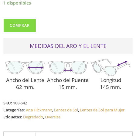
era:
es:
1 disponibles
$175.00.
$122.50.
ANA
COMPRAR
HICKMANN
3179
cantidad
MEDIDAS DEL ARO Y EL LENTE
Ancho del Lente
Ancho del Puente
Longitud
62 mm.
15 mm.
145 mm.
SKU:
108-642
Categorías:
Ana Hickmann
,
Lentes de Sol
,
Lentes de Sol para Mujer
Etiquetas:
Degradado
,
Oversize