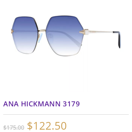
ANA HICKMANN 3179
$
122.50
El
El
$
175.00
precio
precio
original
actual