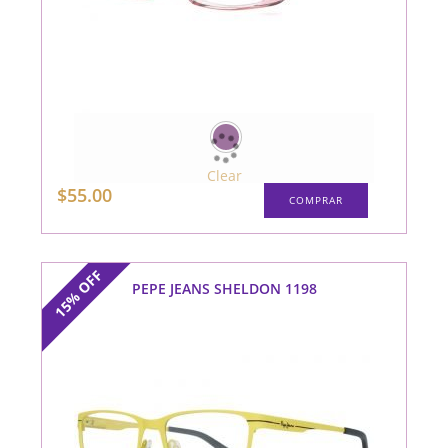
Clear
Este
$
55.00
COMPRAR
producto
tiene
múltiples
variantes.
Las
opciones
OFF
se
PEPE JEANS SHELDON 1198
15%
pueden
elegir
en
la
página
de
producto