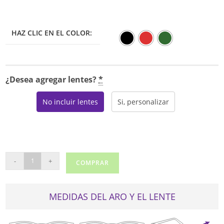
HAZ CLIC EN EL COLOR:
¿Desea agregar lentes?
*
No incluir lentes
Si, personalizar
ANA
-
+
COMPRAR
HICKMANN
6225
cantidad
MEDIDAS DEL ARO Y EL LENTE