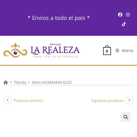
Ir
al
* Envíos a todo el país *
contenido
Menú
0
>
Tienda
>
ANA HICKMANN 6225
Producto anterior
Siguiente producto