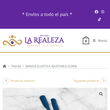
Ir
al
* Envíos a todo el país *
contenido
Menú
0
>
Tienda
>
BANDA ELASTICA AJUSTABLE (C089)
Producto anterior
Siguiente producto