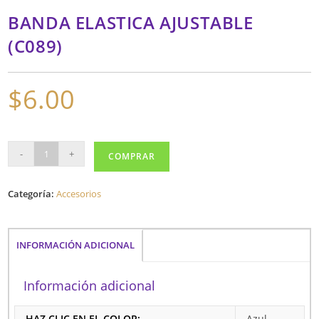
BANDA ELASTICA AJUSTABLE
(C089)
$
6.00
BANDA
-
+
COMPRAR
ELASTICA
AJUSTABLE
Categoría:
Accesorios
(C089)
cantidad
INFORMACIÓN ADICIONAL
Información adicional
HAZ CLIC EN EL COLOR:
Azul