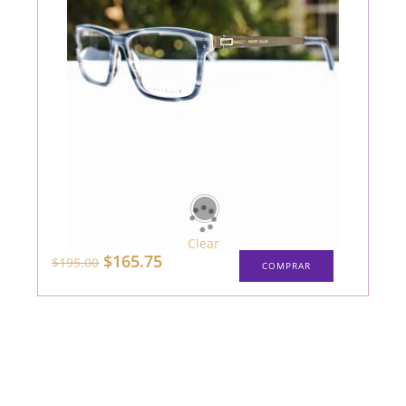
Clear
Este
El
El
$
165.75
$
195.00
COMPRAR
producto
precio
precio
tiene
original
actual
múltiples
era:
es:
variantes.
$195.00.
$165.75.
Las
opciones
se
pueden
elegir
en
la