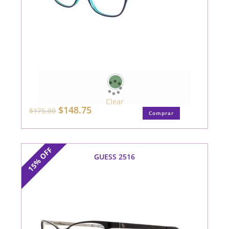
Clear
El
El
$
148.75
Este
$
175.00
Comprar
precio
precio
producto
original
actual
tiene
era:
es:
múltiples
$175.00.
$148.75.
variantes.
Las
OFF
opciones
GUESS 2516
se
15%
pueden
elegir
en
la
página
de
producto