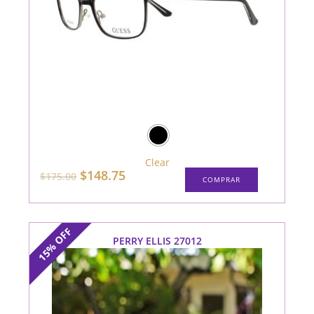
Clear
Este
El
El
$
148.75
$
175.00
COMPRAR
producto
precio
precio
tiene
original
actual
múltiples
era:
es:
variantes.
$175.00.
$148.75.
Las
opciones
OFF
se
PERRY ELLIS 27012
15%
pueden
elegir
en
la
página
de
producto