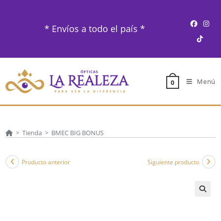
Ir
al
* Envíos a todo el país *
contenido
Menú
0
>
Tienda
>
BMEC BIG BONUS
Producto anterior
Siguiente producto