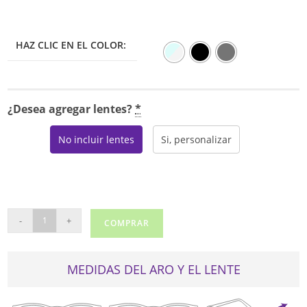
HAZ CLIC EN EL COLOR:
¿Desea agregar lentes?
*
No incluir lentes
Si, personalizar
BMEC
-
+
COMPRAR
BIG
FIND
cantidad
MEDIDAS DEL ARO Y EL LENTE