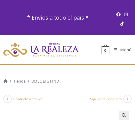
Ir
al
* Envíos a todo el país *
contenido
Menú
0
>
Tienda
>
BMEC BIG FIND
Producto anterior
Siguiente producto