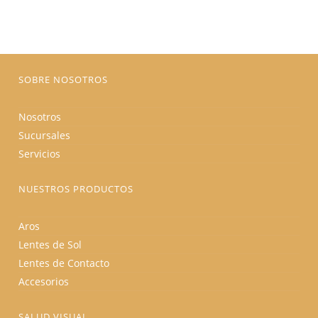
se
pueden
elegir
en
la
página
de
producto
SOBRE NOSOTROS
Nosotros
Sucursales
Servicios
NUESTROS PRODUCTOS
Aros
Lentes de Sol
Lentes de Contacto
Accesorios
SALUD VISUAL