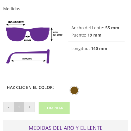
era:
es:
$225.00.
$157.50.
Medidas
Ancho del Lente:
55 mm
Puente:
19 mm
Longitud:
140 mm
HAZ CLIC EN EL COLOR:
CALVIN
-
+
COMPRAR
KLEIN
DE
SOL
MEDIDAS DEL ARO Y EL LENTE