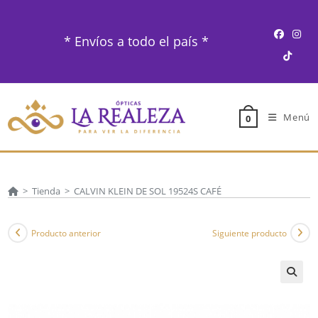
Ir
al
* Envíos a todo el país *
contenido
Menú
0
>
Tienda
>
CALVIN KLEIN DE SOL 19524S CAFÉ
Producto anterior
Siguiente producto