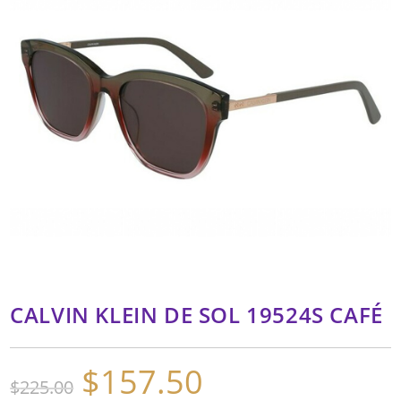
CALVIN KLEIN DE SOL 19524S CAFÉ
$
157.50
El
El
$
225.00
precio
precio
original
actual