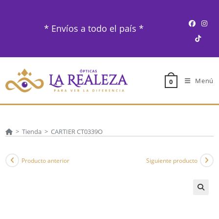
Ir
al
* Envíos a todo el país *
contenido
Menú
0
>
Tienda
>
CARTIER CT0339O
Producto anterior
Siguiente producto