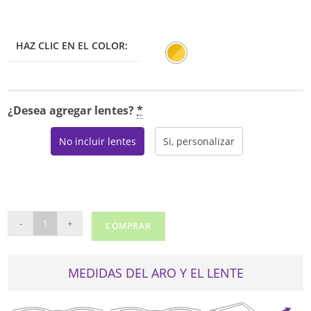
HAZ CLIC EN EL COLOR:
¿Desea agregar lentes?
*
No incluir lentes
Si, personalizar
CARTIER
-
+
COMPRAR
CT0339O
cantidad
MEDIDAS DEL ARO Y EL LENTE