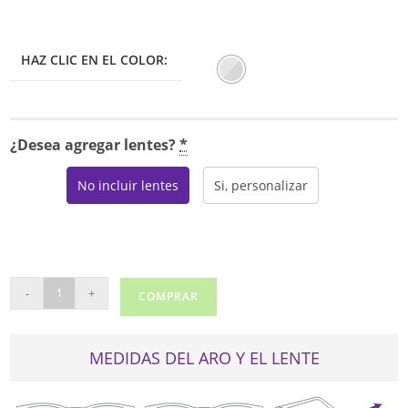
HAZ CLIC EN EL COLOR:
¿Desea agregar lentes?
*
No incluir lentes
Si, personalizar
CARTIER
-
+
COMPRAR
CT0417O
cantidad
MEDIDAS DEL ARO Y EL LENTE