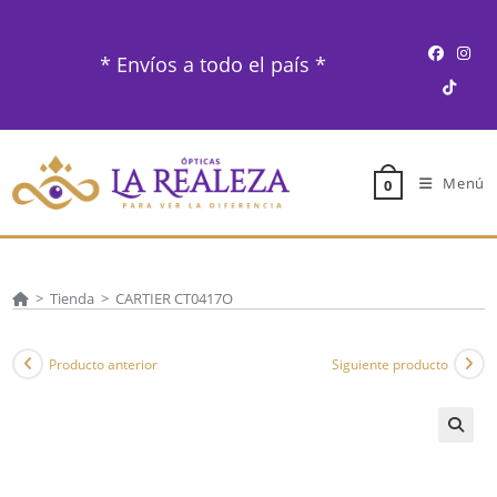
Ir
al
* Envíos a todo el país *
contenido
Menú
0
>
Tienda
>
CARTIER CT0417O
Producto anterior
Siguiente producto