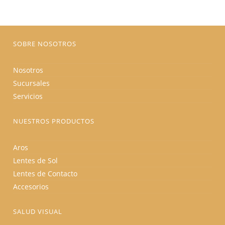
elegir
en
la
página
de
producto
SOBRE NOSOTROS
Nosotros
Sucursales
Servicios
NUESTROS PRODUCTOS
Aros
Lentes de Sol
Lentes de Contacto
Accesorios
SALUD VISUAL