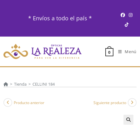
Ir
al
* Envíos a todo el país *
contenido
Menú
0
>
Tienda
>
CELLINI 184
Producto anterior
Siguiente producto