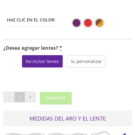
HAZ CLIC EN EL COLOR:
¿Desea agregar lentes?
*
No incluir lentes
Si, personalizar
CELLINI
-
+
COMPRAR
184
cantidad
MEDIDAS DEL ARO Y EL LENTE