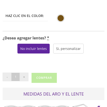
era:
es:
$725.00.
$616.25.
HAZ CLIC EN EL COLOR:
¿Desea agregar lentes?
*
No incluir lentes
Si, personalizar
CHOPARD
-
+
COMPRAR
VCH139S
cantidad
MEDIDAS DEL ARO Y EL LENTE