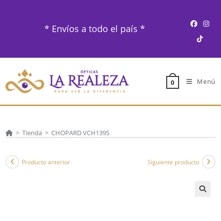
Ir
al
* Envíos a todo el país *
contenido
Menú
0
>
Tienda
>
CHOPARD VCH139S
Producto anterior
Siguiente producto