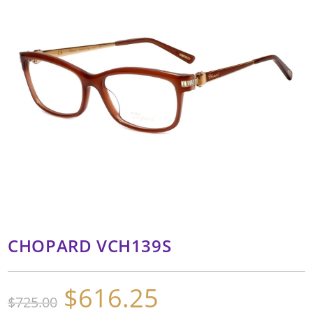
CHOPARD VCH139S
$
616.25
El
El
$
725.00
precio
precio
original
actual