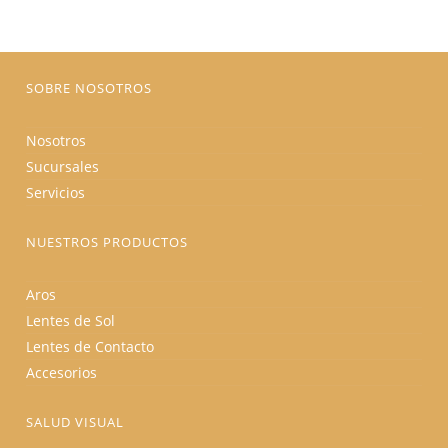
elegir
en
la
página
de
producto
SOBRE NOSOTROS
Nosotros
Sucursales
Servicios
NUESTROS PRODUCTOS
Aros
Lentes de Sol
Lentes de Contacto
Accesorios
SALUD VISUAL