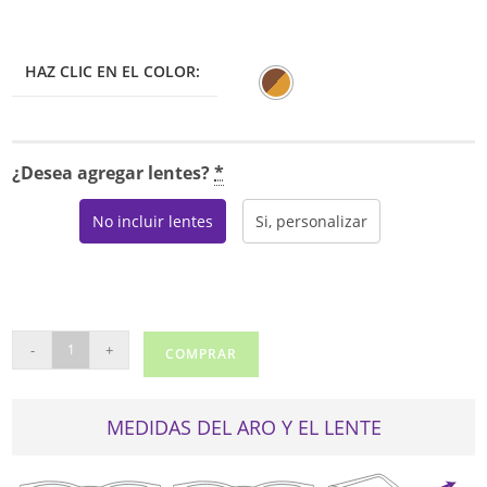
HAZ CLIC EN EL COLOR:
¿Desea agregar lentes?
*
No incluir lentes
Si, personalizar
COACH
-
+
COMPRAR
HC6114
cantidad
MEDIDAS DEL ARO Y EL LENTE