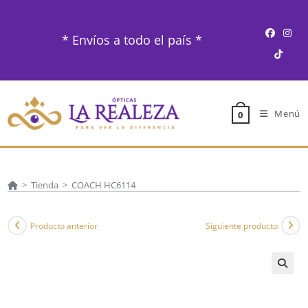
Ir
al
* Envíos a todo el país *
contenido
Menú
0
>
Tienda
>
COACH HC6114
Producto anterior
Siguiente producto