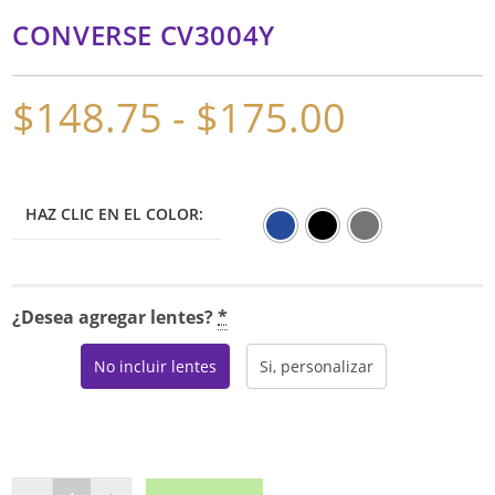
CONVERSE CV3004Y
$
148.75
-
$
175.00
Rango
de
precios:
desde
$148.75
hasta
$175.00
HAZ CLIC EN EL COLOR:
¿Desea agregar lentes?
*
No incluir lentes
Si, personalizar
CONVERSE