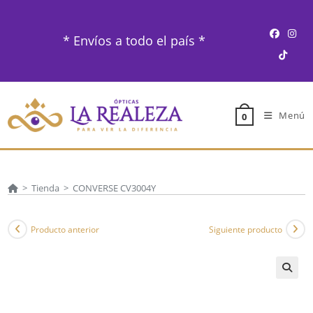
Ir
al
* Envíos a todo el país *
contenido
Menú
0
>
Tienda
>
CONVERSE CV3004Y
Producto anterior
Siguiente producto