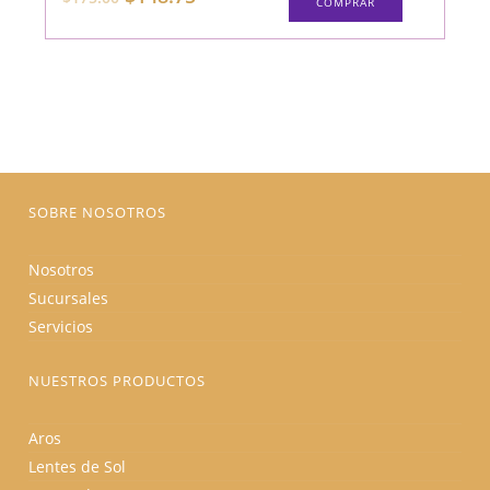
COMPRAR
producto
precio
precio
tiene
original
actual
múltiples
era:
es:
variantes.
$175.00.
$148.75.
Las
opciones
se
pueden
elegir
en
la
página
de
producto
SOBRE NOSOTROS
Nosotros
Sucursales
Servicios
NUESTROS PRODUCTOS
Aros
Lentes de Sol