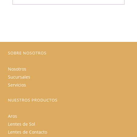
múltiples
era:
es:
variantes.
$175.00.
$148.75.
Las
opciones
se
pueden
elegir
en
la
página
de
producto
SOBRE NOSOTROS
Nosotros
Sucursales
Servicios
NUESTROS PRODUCTOS
Aros
Lentes de Sol
Lentes de Contacto