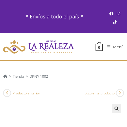
Ir
al
* Envíos a todo el país *
contenido
Menú
0
>
Tienda
>
DKNY 1002
Producto anterior
Siguiente producto