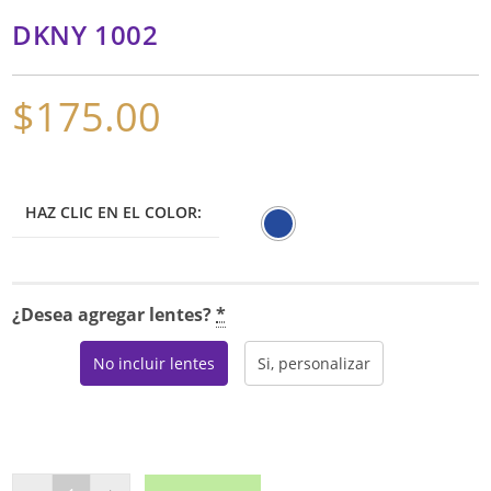
DKNY 1002
$
175.00
HAZ CLIC EN EL COLOR:
¿Desea agregar lentes?
*
No incluir lentes
Si, personalizar
DKNY